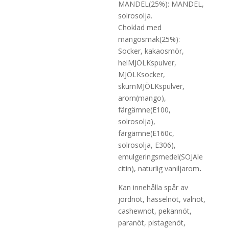
MANDEL(25%): MANDEL,
solrosolja.
Choklad med
mangosmak(25%):
Socker, kakaosmör,
helMJÖLKspulver,
MJÖLKsocker,
skumMJÖLKspulver,
arom(mango),
färgämne(E100,
solrosolja),
färgämne(E160c,
solrosolja, E306),
emulgeringsmedel(SOJAle
citin), naturlig vaniljarom
.
Kan innehålla spår av
jordnöt, hasselnöt, valnöt,
cashewnöt, pekannöt,
paranöt, pistagenöt,