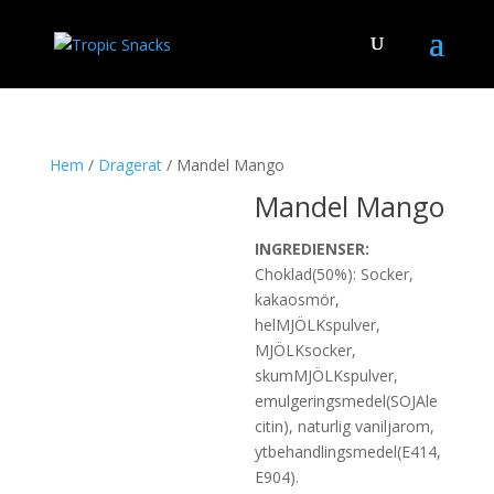
Hem
/
Dragerat
/ Mandel Mango
Mandel Mango
INGREDIENSER:
Choklad(50%): Socker,
kakaosmör,
helMJÖLKspulver,
MJÖLKsocker,
skumMJÖLKspulver,
emulgeringsmedel(SOJAle
citin), naturlig vaniljarom,
ytbehandlingsmedel(E414,
E904).