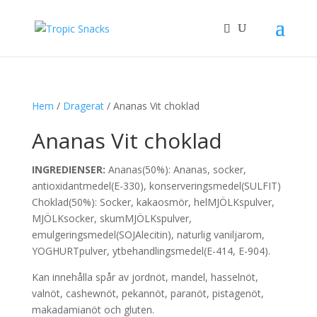
Hem
/
Dragerat
/ Ananas Vit choklad
Ananas Vit choklad
INGREDIENSER:
Ananas(50%): Ananas, socker,
antioxidantmedel(E-330), konserveringsmedel(SULFIT)
Choklad(50%): Socker, kakaosmör, helMJÖLKspulver,
MJÖLKsocker, skumMJÖLKspulver,
emulgeringsmedel(SOJAlecitin), naturlig vaniljarom,
YOGHURTpulver, ytbehandlingsmedel(E-414, E-904).
Kan innehålla spår av jordnöt, mandel, hasselnöt,
valnöt, cashewnöt, pekannöt, paranöt, pistagenöt,
makadamianöt och gluten.