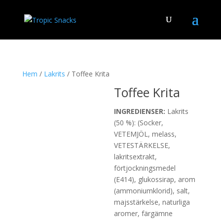
Hem
/
Lakrits
/ Toffee Krita
Toffee Krita
INGREDIENSER:
Lakrits
(50 %): (Socker,
VETEMJÖL, melass,
VETESTÄRKELSE,
lakritsextrakt,
förtjockningsmedel
(E414), glukossirap, arom
(ammoniumklorid), salt,
majsstärkelse, naturliga
aromer, färgämne