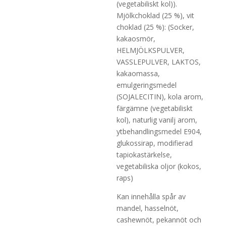
(vegetabiliskt kol)).
Mjölkchoklad (25 %), vit
choklad (25 %): (Socker,
kakaosmör,
HELMJÖLKSPULVER,
VASSLEPULVER, LAKTOS,
kakaomassa,
emulgeringsmedel
(SOJALECITIN), kola arom,
färgämne (vegetabiliskt
kol), naturlig vanilj arom,
ytbehandlingsmedel E904,
glukossirap, modifierad
tapiokastärkelse,
vegetabiliska oljor (kokos,
raps)
Kan innehålla spår av
mandel, hasselnöt,
cashewnöt, pekannöt och