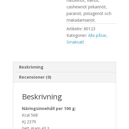
hasselnöt, valnöt,
cashewnöt pekannöt,
paranöt, pistagenöt och
makadamianöt.
Artikelnr:
80123
Kategorier:
Alla påsar
,
Smaksatt
Beskrivning
Recensioner (0)
Beskrivning
Näringsinnehåll per 100 g:
Kcal 568
KJ 2379
Fett gram 43.3