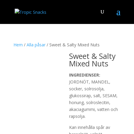
Hem
/
Alla påsar
/ Sweet & Salty Mixed Nuts
Sweet & Salty
Mixed Nuts
INGREDIENSER:
JORDNÖT, MANDEL,
socker, solrosolja,
glukossirap, salt, SESAM,
honung, solroslecitin,
akaciagummi, vatten och
rapsolja.
Kan innehålla spår av