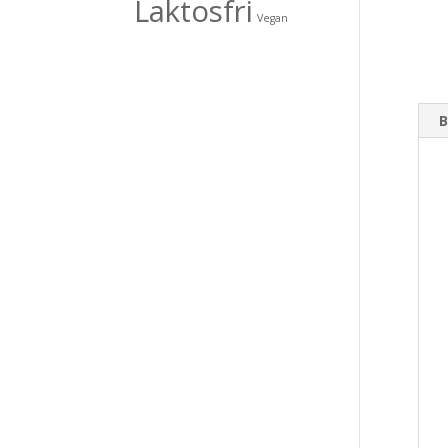
Laktosfri
Vegan
B