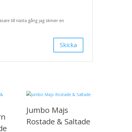
re till nästa gång jag skriver en
Jumbo Majs
rn
Rostade & Saltade
de