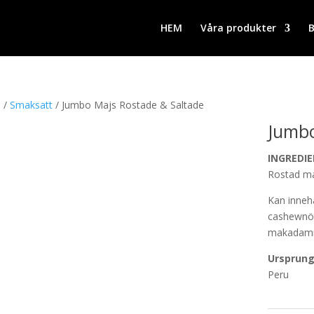
HEM
Våra produkter
B
m
/
Smaksatt
/ Jumbo Majs Rostade & Saltade
Jumbo
INGREDIE
Rostad maj
Kan innehå
cashewnöt
makadami
Ursprung
Peru