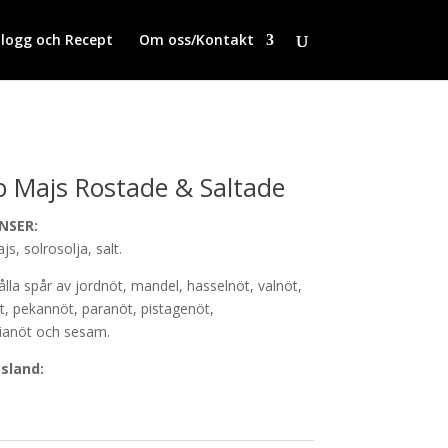
logg och Recept
Om oss/Kontakt
 Majs Rostade & Saltade
NSER:
s, solrosolja, salt.
lla spår av jordnöt, mandel, hasselnöt, valnöt,
, pekannöt, paranöt, pistagenöt,
anöt och sesam.
sland: