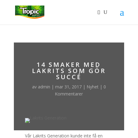
14 SMAKER MED
LAKRITS SOM GÖR
SUCCÉ
av
admin
|
mar 31, 2017
|
Nyhet
|
0
Kommentarer
Vår Lakrits Generation kunde inte få en