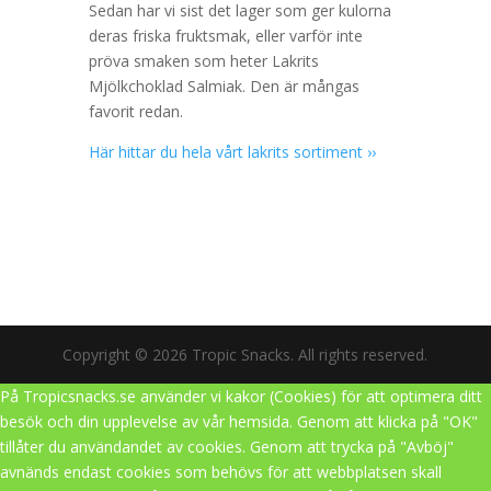
Sedan har vi sist det lager som ger kulorna
deras friska fruktsmak, eller varför inte
pröva smaken som heter Lakrits
Mjölkchoklad Salmiak. Den är mångas
favorit redan.
Här hittar du hela vårt lakrits sortiment ››
Copyright © 2026 Tropic Snacks. All rights reserved.
På Tropicsnacks.se använder vi kakor (Cookies) för att optimera ditt
besök och din upplevelse av vår hemsida. Genom att klicka på "OK"
tillåter du användandet av cookies. Genom att trycka på "Avböj"
avnänds endast cookies som behövs för att webbplatsen skall